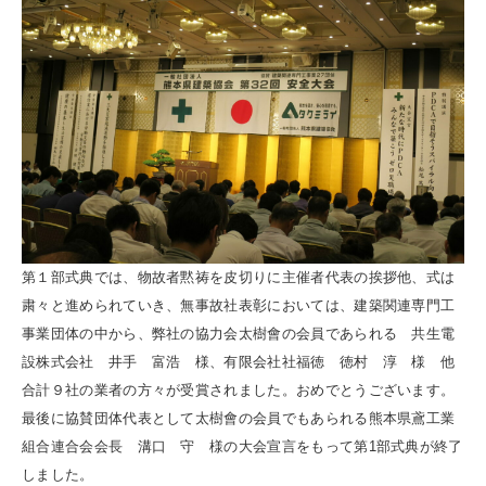
第１部式典では、物故者黙祷を皮切りに主催者代表の挨拶他、式は
粛々と進められていき、無事故社表彰においては、建築関連専門工
事業団体の中から、弊社の協力会太樹會の会員であられる 共生電
設株式会社 井手 富浩 様、有限会社社福徳 徳村 淳 様 他
合計９社の業者の方々が受賞されました。おめでとうございます。
最後に協賛団体代表として太樹會の会員でもあられる熊本県鳶工業
組合連合会会長 溝口 守 様の大会宣言をもって第1部式典が終了
しました。