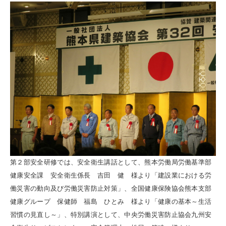
第２部安全研修では、安全衛生講話として、熊本労働局労働基準部
健康安全課 安全衛生係長 吉田 健 様より「建設業における労
働災害の動向及び労働災害防止対策」、全国健康保険協会熊本支部
健康グループ 保健師 福島 ひとみ 様より「健康の基本～生活
習慣の見直し～」、特別講演として、中央労働災害防止協会九州安