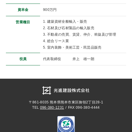
資本金
900万円
1. 建築資材全般輸入・販売
営業種目
2. 石材及び石材製品の輸入販売
3. 不動産の売買、賃貸、仲介、斡旋及び管理
4. 総合リース業
5. 室内装飾・美術工芸・民芸品販売
役員
代表取締役
井上 雄一朗
〒861-8035
熊本県熊本市東区御領2丁目28-1
TEL
096-380-1231
FAX 096-380-4444