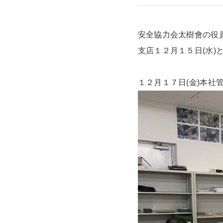
安全協力会太樹會の役
支店１２月１５日(水)
１２月１７日(金)本社