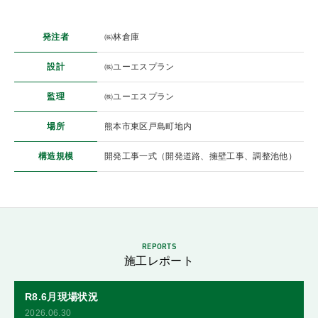
発注者
㈱林倉庫
設計
㈱ユーエスプラン
監理
㈱ユーエスプラン
場所
熊本市東区戸島町地内
構造規模
開発工事一式（開発道路、擁壁工事、調整池他）
REPORTS
施工レポート
R8.6月現場状況
2026.06.30