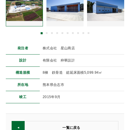
発注者
株式会社 星山商店
設計
有限会社 枠華設計
構造規模
8棟 鉄骨造 総延床面積5,099.94㎡
所在地
熊本県合志市
竣工
2015年9月
一覧に戻る