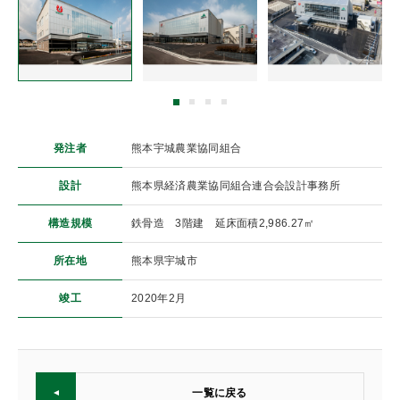
発注者
熊本宇城農業協同組合
設計
熊本県経済農業協同組合連合会設計事務所
構造規模
鉄骨造 3階建 延床面積2,986.27㎡
所在地
熊本県宇城市
竣工
2020年2月
一覧に戻る