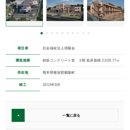
発注者
社会福祉法人清陽会
構造規模
鉄筋コンクリート造 ３階 延床面積 2,020.77㎡
所在地
熊本県菊池郡菊陽町
竣工
2013年9月
一覧に戻る