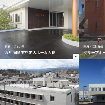
医療・福祉施設
医療・福祉施設
万江病院 有料老人ホーム万福
グループホ
2009年5月
竣工