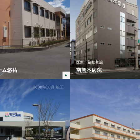
医療・福祉施設
ーム悠祐
南熊本病院
2008年10月
竣工